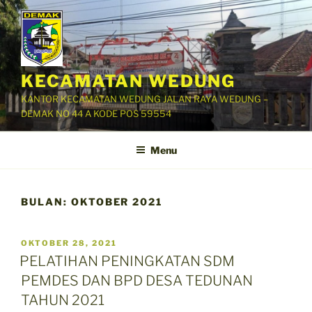
Skip
to
content
KECAMATAN WEDUNG
KANTOR KECAMATAN WEDUNG JALAN RAYA WEDUNG –
DEMAK NO 44 A KODE POS 59554
Menu
BULAN:
OKTOBER 2021
POSTED
OKTOBER 28, 2021
ON
PELATIHAN PENINGKATAN SDM
PEMDES DAN BPD DESA TEDUNAN
TAHUN 2021