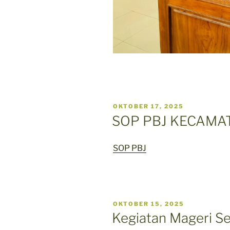
POSTED
OKTOBER 17, 2025
ON
SOP PBJ KECAM
SOP PBJ
POSTED
OKTOBER 15, 2025
ON
Kegiatan Mageri S