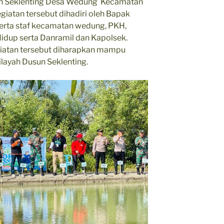
sun Seklenting Desa Wedung Kecamatan
atan tersebut dihadiri oleh Bapak
serta staf kecamatan wedung, PKH,
idup serta Danramil dan Kapolsek.
iatan tersebut diharapkan mampu
layah Dusun Seklenting.