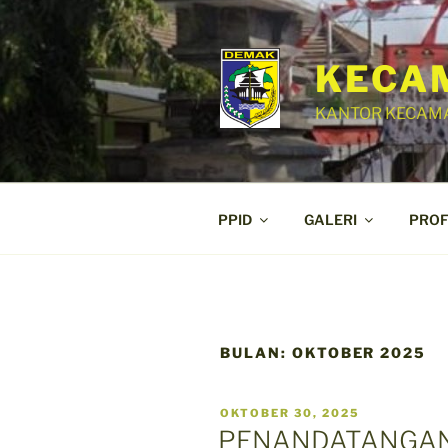
Skip
to
content
KECA
KANTOR KECAMA
PPID
GALERI
PROF
BULAN:
OKTOBER 2025
POSTED
OKTOBER 30, 2025
ON
PENANDATANGAN