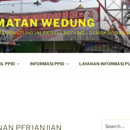
MATAN WEDUNG
TAN WEDUNG JALAN RAYA WEDUNG – DEMAK NO 44 A K
IL PPID
INFORMASI PPID
LAYANAN INFORMASI PU
Search
AN PERJANJIAN
for: