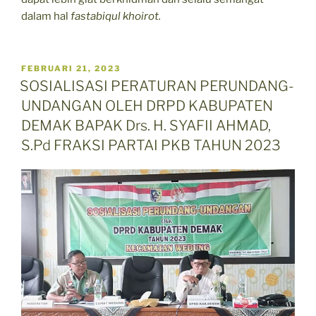
dalam hal
fastabiqul khoirot.
POSTED
FEBRUARI 21, 2023
ON
SOSIALISASI PERATURAN PERUNDANG-
UNDANGAN OLEH DRPD KABUPATEN
DEMAK BAPAK Drs. H. SYAFII AHMAD,
S.Pd FRAKSI PARTAI PKB TAHUN 2023