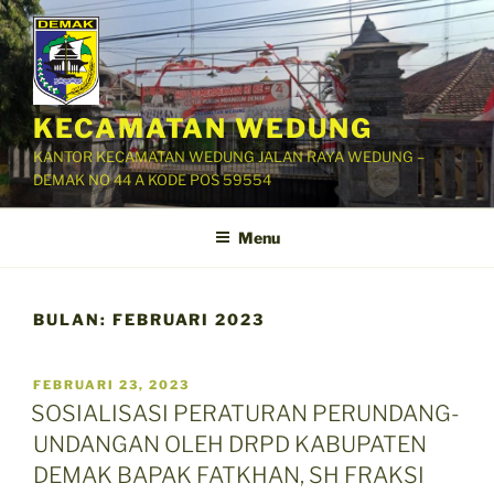
Skip
to
content
KECAMATAN WEDUNG
KANTOR KECAMATAN WEDUNG JALAN RAYA WEDUNG –
DEMAK NO 44 A KODE POS 59554
Menu
BULAN:
FEBRUARI 2023
POSTED
FEBRUARI 23, 2023
ON
SOSIALISASI PERATURAN PERUNDANG-
UNDANGAN OLEH DRPD KABUPATEN
DEMAK BAPAK FATKHAN, SH FRAKSI