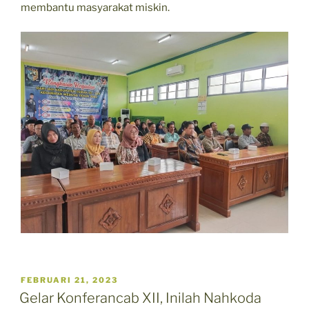
membantu masyarakat miskin.
POSTED
FEBRUARI 21, 2023
ON
Gelar Konferancab XII, Inilah Nahkoda