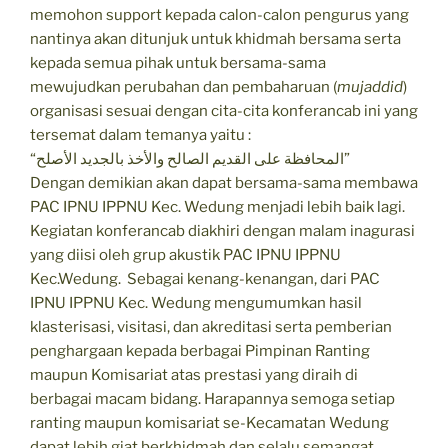
memohon support kepada calon-calon pengurus yang
nantinya akan ditunjuk untuk khidmah bersama serta
kepada semua pihak untuk bersama-sama
mewujudkan perubahan dan pembaharuan (
mujaddid
)
organisasi sesuai dengan cita-cita konferancab ini yang
tersemat dalam temanya yaitu :
“المحافظة على القديم الصالح والأخذ بالجديد الأصلح”
Dengan demikian akan dapat bersama-sama membawa
PAC IPNU IPPNU Kec. Wedung menjadi lebih baik lagi.
Kegiatan konferancab diakhiri dengan malam inagurasi
yang diisi oleh grup akustik PAC IPNU IPPNU
Kec.Wedung. Sebagai kenang-kenangan, dari PAC
IPNU IPPNU Kec. Wedung mengumumkan hasil
klasterisasi, visitasi, dan akreditasi serta pemberian
penghargaan kepada berbagai Pimpinan Ranting
maupun Komisariat atas prestasi yang diraih di
berbagai macam bidang. Harapannya semoga setiap
ranting maupun komisariat se-Kecamatan Wedung
dapat lebih giat berkhidmah dan selalu semangat