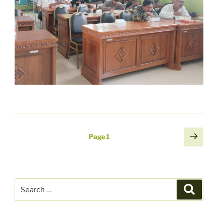
Paginasi
Next
Page
1
page
pos
Search
Search
for: